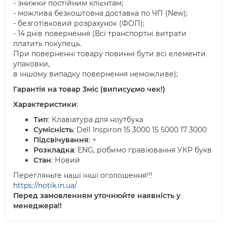
- знижки постійним клієнтам;
- можлива безкоштовна доставка по ЧП (New);
- безготівковий розрахунок (ФОП);
- 14 днів повернення (Всі транспортні витрати
платить покупець.
При поверненні товару повинні бути всі елементи
упаковки,
в іншому випадку повернення неможливе);
Гарантія на товар 3міс (виписуємо чек!)
Характеристики
:
Тип
: Клавіатура для ноутбука
Сумісність
: Dell Inspiron 15 3000 15 5000 17 3000
Підсвічування
: +
Розкладка
: ENG, робимо гравіювання УКР букв
Стан
: Новий
Перегляньте наші інші оголошення!!!
https://notik.in.ua/
Перед замовленням уточнюйте наявність у
менеджера!!