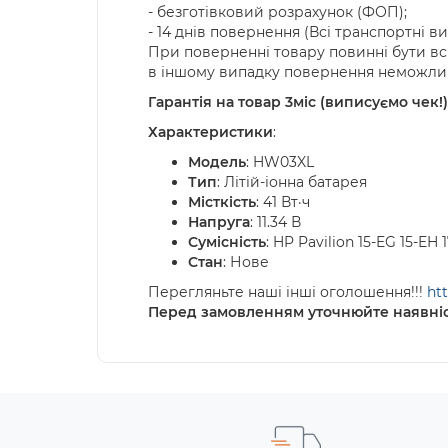
- безготівковий розрахунок (ФОП);
- 14 днів повернення (Всі транспортні в
При поверненні товару повинні бути вс
в іншому випадку повернення неможлив
Гарантія на товар 3міс (виписуємо чек!)
Характеристики
:
Модель
: HW03XL
Тип
: Літій-іонна батарея
Місткість
: 41 Вт·ч
Напруга
: 11.34 В
Сумісність
: HP Pavilion 15-EG 15-EH 
Стан
: Нове
Перегляньте наші інші оголошення!!!
htt
Перед замовленням уточнюйте наявніс