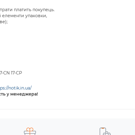
итрати платить покупець.
і елементи упаковки,
е);
17-CN 17-CP
ps://notik.in.ua/
ть у менеджера!