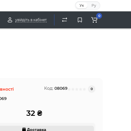
Ук
Ру
0
увійдіть в кабінет
Код:
08069
вності
0
069
32 ₴
Доставка