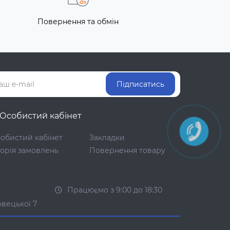
Повернення та обмін
Підписатись
Особистий кабінет
обистий кабінет
Закладки
торія замовлень
Повернення товару
Працюємо з 9:00 до 18:30
овецької 7