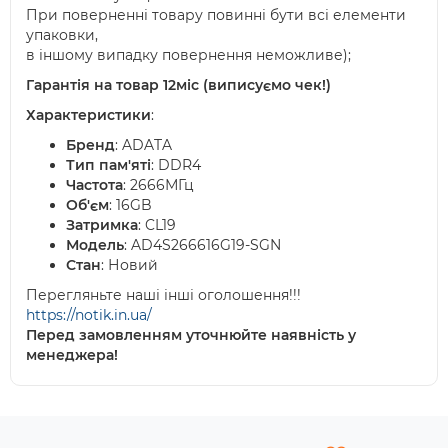
При поверненні товару повинні бути всі елементи
упаковки,
в іншому випадку повернення неможливе);
Гарантія на товар 12міс (виписуємо чек!)
Характеристики
:
Бренд
: ADATA
Тип пам'яті
: DDR4
Частота
: 2666МГц
Об'єм
: 16GB
Затримка
: CL19
Модель
: AD4S266616G19-SGN
Стан
: Новий
Перегляньте наші інші оголошення!!!
https://notik.in.ua/
Перед замовленням уточнюйте наявність у
менеджера!