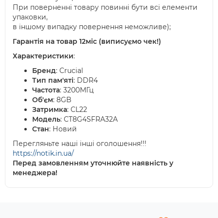
При поверненні товару повинні бути всі елементи
упаковки,
в іншому випадку повернення неможливе);
Гарантія на товар 12міс (виписуємо чек!)
Характеристики
:
Бренд
: Crucial
Тип пам'яті
: DDR4
Частота
: 3200МГц
Об'єм
: 8GB
Затримка
: CL22
Модель
: CT8G4SFRA32A
Стан
: Новий
Перегляньте наші інші оголошення!!!
https://notik.in.ua/
Перед замовленням уточнюйте наявність у
менеджера!